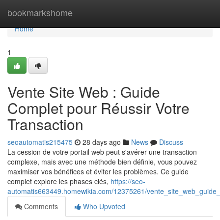
Home
bookmarkshome
Home
1
Vente Site Web : Guide
Complet pour Réussir Votre
Transaction
seoautomatis215475
28 days ago
News
Discuss
La cession de votre portail web peut s'avérer une transaction
complexe, mais avec une méthode bien définie, vous pouvez
maximiser vos bénéfices et éviter les problèmes. Ce guide
complet explore les phases clés,
https://seo-
automatis663449.homewikia.com/12375261/vente_site_web_guide_c
Comments
Who Upvoted