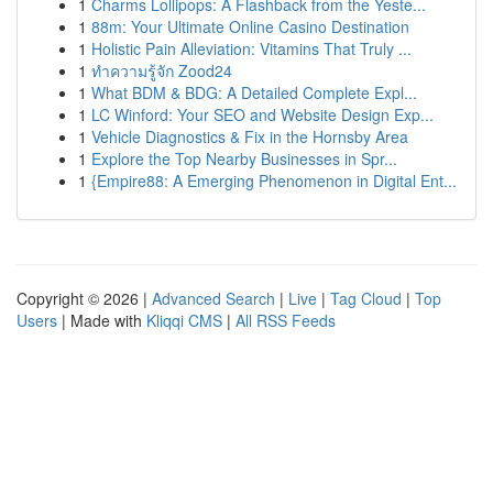
1
Charms Lollipops: A Flashback from the Yeste...
1
88m: Your Ultimate Online Casino Destination
1
Holistic Pain Alleviation: Vitamins That Truly ...
1
ทำความรู้จัก Zood24
1
What BDM & BDG: A Detailed Complete Expl...
1
LC Winford: Your SEO and Website Design Exp...
1
Vehicle Diagnostics & Fix in the Hornsby Area
1
Explore the Top Nearby Businesses in Spr...
1
{Empire88: A Emerging Phenomenon in Digital Ent...
Copyright © 2026 |
Advanced Search
|
Live
|
Tag Cloud
|
Top
Users
| Made with
Kliqqi CMS
|
All RSS Feeds