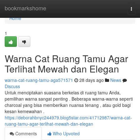
Home
bookmarkshome
Togg
navi
Home
1
Warna Cat Ruang Tamu Agar
Terlihat Mewah dan Elegan
warna-cat-ruang-tamu-aga571571
28 days ago
News
Discuss
Untuk menciptakan suasana berkelas di ruang tamu Anda,
pemilihan warna sangat penting . Beberapa warna-warna seperti
charcoal yang bisa memberikan nuansa tenang , atau gold bagi
kesan kemewahan .
https://deborahbnyc244979.blog5star.com/41712987/warna-cat-
ruang-tamu-agar-terlihat-mewah-dan-elegan
Comments
Who Upvoted