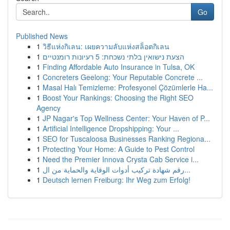
Go
Published News
1
วิธีแห่งกิเลน: เผยความลับแห่งสล็อตกิเลน
1
הצעת נישואין בלתי נשכחת: 5 רעיונות רומנטיים
1
Finding Affordable Auto Insurance in Tulsa, OK
1
Concreters Geelong: Your Reputable Concrete ...
1
Masal Halı Temizleme: Profesyonel Çözümlerle Ha...
1
Boost Your Rankings: Choosing the Right SEO
Agency
1
JP Nagar's Top Wellness Center: Your Haven of P...
1
Artificial Intelligence Dropshipping: Your ...
1
SEO for Tuscaloosa Businesses Ranking Regiona...
1
Protecting Your Home: A Guide to Pest Control
1
Need the Premier Innova Crysta Cab Service i...
1
رقم شهادة تركيب أدوات الوقاية والحماية من ال...
1
Deutsch lernen Freiburg: Ihr Weg zum Erfolg!