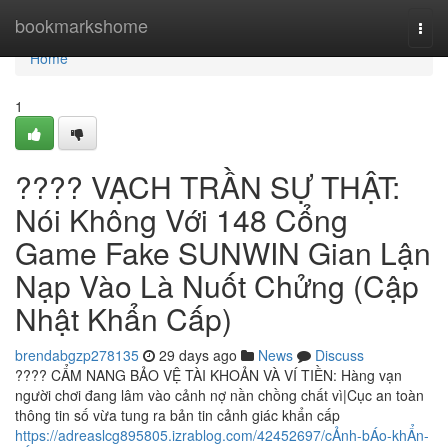
Home
bookmarkshome
Togg
navi
Home
1
???? VẠCH TRẦN SỰ THẬT:
Nói Không Với 148 Cổng
Game Fake SUNWIN Gian Lận
Nạp Vào Là Nuốt Chửng (Cập
Nhật Khẩn Cấp)
brendabgzp278135
29 days ago
News
Discuss
???? CẨM NANG BẢO VỆ TÀI KHOẢN VÀ VÍ TIỀN: Hàng vạn
người chơi đang lâm vào cảnh nợ nần chồng chất vì|Cục an toàn
thông tin số vừa tung ra bản tin cảnh giác khẩn cấp
https://adreaslcg895805.izrablog.com/42452697/cẢnh-bÁo-khẨn-