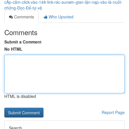
cẤp-cấm-click-vào-148-link-rác-sunwin-gian-lận-nạp-vào-là-nuốt-
chửng-Đọc-Để-tự-vệ
Comments
Who Upvoted
Comments
Submit a Comment
No HTML
HTML is disabled
Report Page
Search