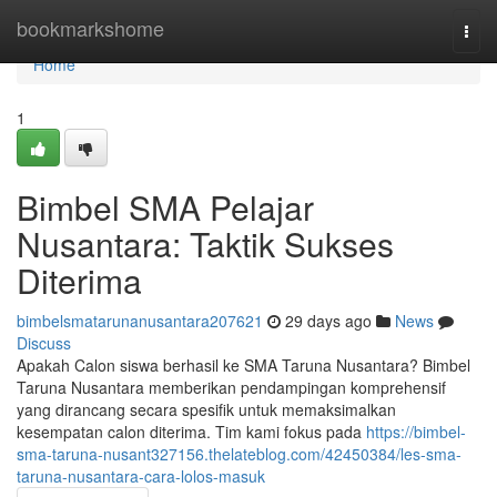
Home
bookmarkshome
Togg
navi
Home
1
Bimbel SMA Pelajar
Nusantara: Taktik Sukses
Diterima
bimbelsmatarunanusantara207621
29 days ago
News
Discuss
Apakah Calon siswa berhasil ke SMA Taruna Nusantara? Bimbel
Taruna Nusantara memberikan pendampingan komprehensif
yang dirancang secara spesifik untuk memaksimalkan
kesempatan calon diterima. Tim kami fokus pada
https://bimbel-
sma-taruna-nusant327156.thelateblog.com/42450384/les-sma-
taruna-nusantara-cara-lolos-masuk