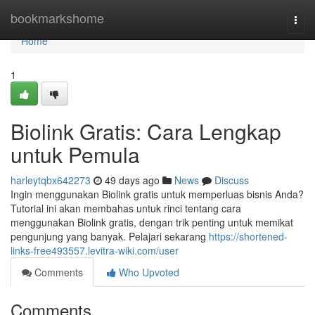
Home
bookmarkshome
Togg
navi
Home
1
Biolink Gratis: Cara Lengkap
untuk Pemula
harleytqbx642273
49 days ago
News
Discuss
Ingin menggunakan Biolink gratis untuk memperluas bisnis Anda?
Tutorial ini akan membahas untuk rinci tentang cara
menggunakan Biolink gratis, dengan trik penting untuk memikat
pengunjung yang banyak. Pelajari sekarang
https://shortened-
links-free493557.levitra-wiki.com/user
Comments
Who Upvoted
Comments