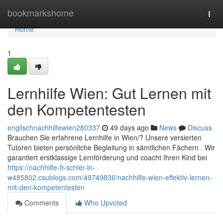
Home
bookmarkshome
Togg
navi
Home
1
Lernhilfe Wien: Gut Lernen mit
den Kompetentesten
englischnachhilfewien280337
49 days ago
News
Discuss
Brauchen Sie erfahrene Lernhilfe in Wien/? Unsere versierten
Tutoren bieten persönliche Begleitung in sämtlichen Fächern . Wir
garantiert erstklassige Lernförderung und coacht Ihren Kind bei
https://nachhilfe-fr-schler-in-
w485802.csublogs.com/49749836/nachhilfe-wien-effektiv-lernen-
mit-den-kompetentesten
Comments
Who Upvoted