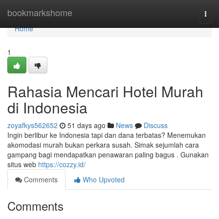
Home
bookmarkshome
Togg
navi
Home
1
Rahasia Mencari Hotel Murah
di Indonesia
zoyafkys562652
51 days ago
News
Discuss
Ingin berlibur ke Indonesia tapi dan dana terbatas? Menemukan
akomodasi murah bukan perkara susah. Simak sejumlah cara
gampang bagi mendapatkan penawaran paling bagus . Gunakan
situs web
https://cozzy.id/
Comments
Who Upvoted
Comments