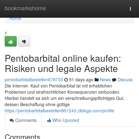
Home
bookmarkshome
Togg
navi
Home
1
Pentobarbital online kaufen:
Risiken und legale Aspekte
pentobarbitalbestellen678733
51 days ago
News
Discuss
Die Internet- Kauf von Pentobarbital ist mit erheblichen
Problemen und strafrechtlichen Konsequenzen verbunden.
Hierbei handelt es sich um ein verschreibungspflichtiges Gut,
dessen Beschaffung ohne gültige
https://pentobarbitalbestellen801243.ziblogs.com/profile
Comments
Who Upvoted
Comments