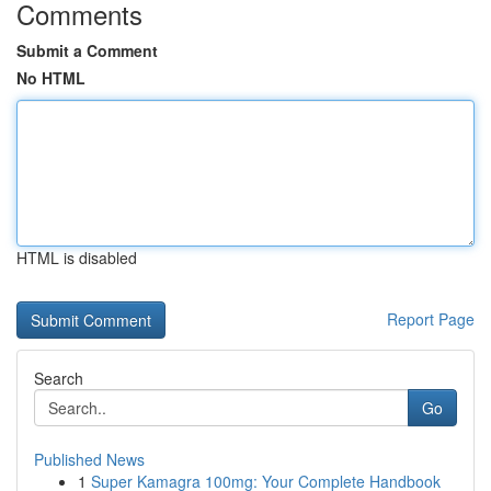
Comments
Submit a Comment
No HTML
HTML is disabled
Report Page
Search
Go
Published News
1
Super Kamagra 100mg: Your Complete Handbook