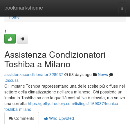
Home
bookmarkshome
Togg
navi
Home
1
Assistenza Condizionatori
Toshiba a Milano
assistenzacondizionatori328037
53 days ago
News
Discuss
Gli impianti Toshiba rappresentano una delle scelte più diffuse nel
settore della climatizzazione nell'area milanese. Chi possiede un
impianto Toshiba sa che la qualità costruttiva è elevata, ma senza
una corretta
https://gettydirectory.com/listings1169037/tecnico-
toshiba-milano
Comments
Who Upvoted