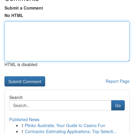
Submit a Comment
No HTML
HTML is disabled
Report Page
Search
Go
Published News
1
Plinko Australia: Your Guide to Casino Fun
1
Contractor Estimating Applications: Top Selecti...