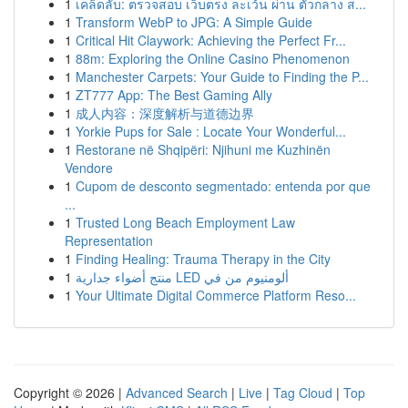
1
เคล็ดลับ: ตรวจสอบ เว็บตรง ละเว้น ผ่าน ตัวกลาง ส...
1
Transform WebP to JPG: A Simple Guide
1
Critical Hit Claywork: Achieving the Perfect Fr...
1
88m: Exploring the Online Casino Phenomenon
1
Manchester Carpets: Your Guide to Finding the P...
1
ZT777 App: The Best Gaming Ally
1
成人内容：深度解析与道德边界
1
Yorkie Pups for Sale : Locate Your Wonderful...
1
Restorane në Shqipëri: Njihuni me Kuzhinën
Vendore
1
Cupom de desconto segmentado: entenda por que
...
1
Trusted Long Beach Employment Law
Representation
1
Finding Healing: Trauma Therapy in the City
1
منتج أضواء جدارية LED ألومنيوم من في
1
Your Ultimate Digital Commerce Platform Reso...
Copyright © 2026 |
Advanced Search
|
Live
|
Tag Cloud
|
Top