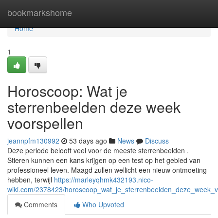
Home
bookmarkshome
Home
1
Horoscoop: Wat je
sterrenbeelden deze week
voorspellen
jeannpfm130992
53 days ago
News
Discuss
Deze periode belooft veel voor de meeste sterrenbeelden .
Stieren kunnen een kans krijgen op een test op het gebied van
professioneel leven. Maagd zullen wellicht een nieuw ontmoeting
hebben, terwijl
https://marleyqhmk432193.nico-
wiki.com/2378423/horoscoop_wat_je_sterrenbeelden_deze_week_v
Comments
Who Upvoted