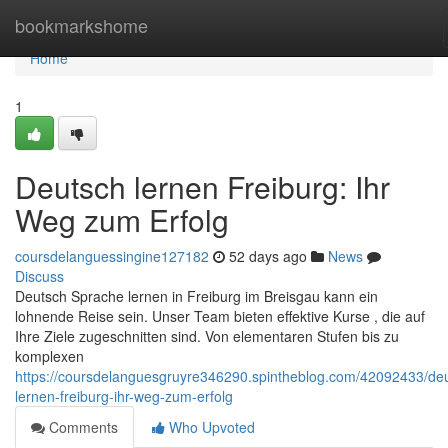
Home
bookmarkshome
Home
1
Deutsch lernen Freiburg: Ihr
Weg zum Erfolg
coursdelanguessingine127182
52 days ago
News
Discuss
Deutsch Sprache lernen in Freiburg im Breisgau kann ein
lohnende Reise sein. Unser Team bieten effektive Kurse , die auf
Ihre Ziele zugeschnitten sind. Von elementaren Stufen bis zu
komplexen
https://coursdelanguesgruyre346290.spintheblog.com/42092433/de
lernen-freiburg-ihr-weg-zum-erfolg
Comments
Who Upvoted