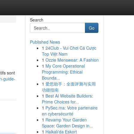
Search
Go
Published News
1
24Club - Vui Chơi Cá Cược
Top Việt Nam
1
Ozzie Menswear: A Fashion
1
My Core Operational
Programming: Ethical
ifs sont
Bounda...
n-guide-
1
爱思助手：全面评测与实用
功能指南
1
Best AI Website Builders:
Prime Choices for...
1
PySec.ma: Votre partenaire
en cybersécurité
1
Revamp Your Garden
Space: Garden Design in...
1
Halkalı'da Eskort