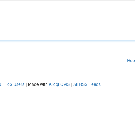
Rep
d
|
Top Users
| Made with
Kliqqi CMS
|
All RSS Feeds