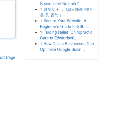
Seçenekleri Nelerdir?
1
时尚女王 ， 靓妈 她是 都很
美 又 霸气！
1
Secure Your Website: A
Beginner's Guide to SSL ...
1
Finding Relief: Chiropractic
Care in Edwardsvil...
1
How Dallas Businesses Can
Optimize Google Busin...
ort Page