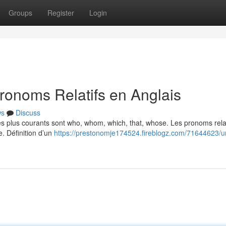
Groups
Register
Login
ronoms Relatifs en Anglais
ws
Discuss
Les plus courants sont who, whom, which, that, whose. Les pronoms relat
e. Définition d’un
https://prestonomje174524.fireblogz.com/71644623/u