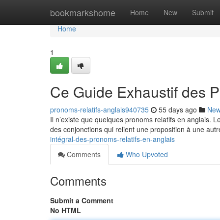
Home
bookmarkshome
Home
New
Submit
Home
1
Ce Guide Exhaustif des P
pronoms-relatifs-anglais940735
55 days ago
Ne
Il n’existe que quelques pronoms relatifs en anglais. 
des conjonctions qui relient une proposition à une autr
intégral-des-pronoms-relatifs-en-anglais
Comments
Who Upvoted
Comments
Submit a Comment
No HTML