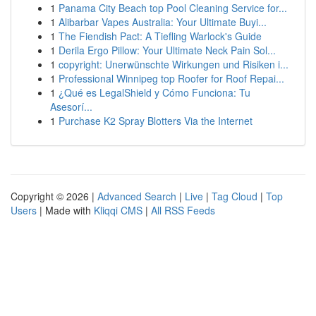
1
Panama City Beach top Pool Cleaning Service for...
1
Alibarbar Vapes Australia: Your Ultimate Buyi...
1
The Fiendish Pact: A Tiefling Warlock's Guide
1
Derila Ergo Pillow: Your Ultimate Neck Pain Sol...
1
copyright: Unerwünschte Wirkungen und Risiken i...
1
Professional Winnipeg top Roofer for Roof Repai...
1
¿Qué es LegalShield y Cómo Funciona: Tu
Asesorí...
1
Purchase K2 Spray Blotters Via the Internet
Copyright © 2026 |
Advanced Search
|
Live
|
Tag Cloud
|
Top
Users
| Made with
Kliqqi CMS
|
All RSS Feeds