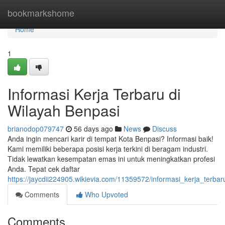
Home
bookmarkshome
Home
1
Informasi Kerja Terbaru di
Wilayah Benpasi
brianodop079747
56 days ago
News
Discuss
Anda ingin mencari karir di tempat Kota Benpasi? Informasi baik!
Kami memiliki beberapa posisi kerja terkini di beragam industri.
Tidak lewatkan kesempatan emas ini untuk meningkatkan profesi
Anda. Tepat cek daftar
https://jaycdii224905.wikievia.com/11359572/informasi_kerja_terba
Comments
Who Upvoted
Comments