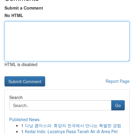
Submit a Comment
No HTML
HTML is disabled
Report Page
Search
Go
Published News
1
다낭 콤마스파: 휴양의 천국에서 만나는 특별한 경험
1
Kedai Indo: Lezatnya Rasa Tanah Air di Area Pet