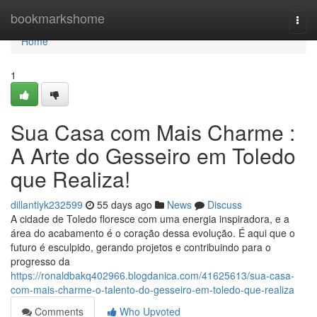
Home
bookmarkshome
Togg
navi
Home
1
Sua Casa com Mais Charme :
A Arte do Gesseiro em Toledo
que Realiza!
dillantiyk232599
55 days ago
News
Discuss
A cidade de Toledo floresce com uma energia inspiradora, e a
área do acabamento é o coração dessa evolução. É aqui que o
futuro é esculpido, gerando projetos e contribuindo para o
progresso da
https://ronaldbakq402966.blogdanica.com/41625613/sua-casa-
com-mais-charme-o-talento-do-gesseiro-em-toledo-que-realiza
Comments
Who Upvoted