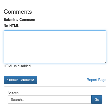
Comments
Submit a Comment
No HTML
HTML is disabled
Report Page
Search
Go