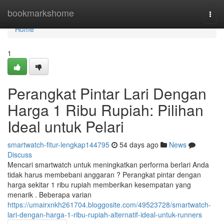
Home
bookmarkshome
Togg
navi
Home
1
Perangkat Pintar Lari Dengan
Harga 1 Ribu Rupiah: Pilihan
Ideal untuk Pelari
smartwatch-fitur-lengkap144795
54 days ago
News
Discuss
Mencari smartwatch untuk meningkatkan performa berlari Anda
tidak harus membebani anggaran ? Perangkat pintar dengan
harga sekitar 1 ribu rupiah memberikan kesempatan yang
menarik . Beberapa varian
https://umairxnkh261704.bloggosite.com/49523728/smartwatch-
lari-dengan-harga-1-ribu-rupiah-alternatif-ideal-untuk-runners