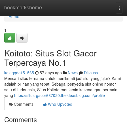
Home
bookmarkshome
Togg
navi
Home
1
Koitoto: Situs Slot Gacor
Terpercaya No.1
kaleqqdc151565
57 days ago
News
Discuss
Mencari situs ternama untuk menikmati judi slot yang jujur? Kami
adalah pilihan yang tepat! Sebagai penyedia slot online nomor
satu di Indonesia, Situs Koitoto menjamin kesenangan bermain
yang
https://situs-gacor687020.theideasblog.com/profile
Comments
Who Upvoted
Comments