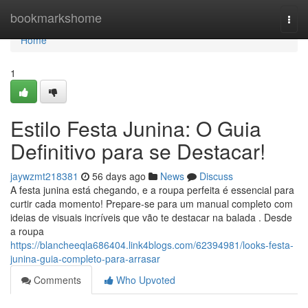
Home
bookmarkshome
Togg
navi
Home
1
Estilo Festa Junina: O Guia
Definitivo para se Destacar!
jaywzmt218381
56 days ago
News
Discuss
A festa junina está chegando, e a roupa perfeita é essencial para
curtir cada momento! Prepare-se para um manual completo com
ideias de visuais incríveis que vão te destacar na balada . Desde
a roupa
https://blancheeqla686404.link4blogs.com/62394981/looks-festa-
junina-guia-completo-para-arrasar
Comments
Who Upvoted