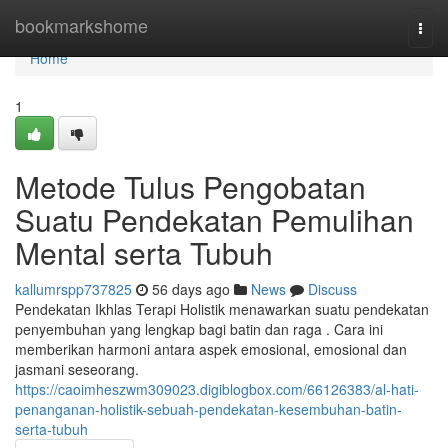
Home
bookmarkshome
Togg
navi
Home
1
Metode Tulus Pengobatan
Suatu Pendekatan Pemulihan
Mental serta Tubuh
kallumrspp737825
56 days ago
News
Discuss
Pendekatan Ikhlas Terapi Holistik menawarkan suatu pendekatan
penyembuhan yang lengkap bagi batin dan raga . Cara ini
memberikan harmoni antara aspek emosional, emosional dan
jasmani seseorang.
https://caoimheszwm309023.digiblogbox.com/66126383/al-hati-
penanganan-holistik-sebuah-pendekatan-kesembuhan-batin-
serta-tubuh