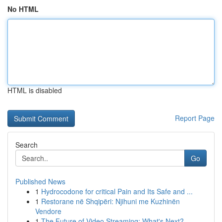
No HTML
HTML is disabled
Report Page
Search
Go
Published News
1
Hydrocodone for critical Pain and Its Safe and ...
1
Restorane në Shqipëri: Njihuni me Kuzhinën
Vendore
1
The Future of Video Streaming: What's Next?