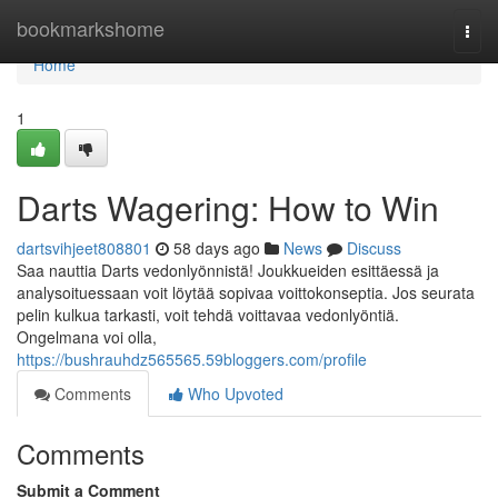
Home
bookmarkshome
Togg
navi
Home
1
Darts Wagering: How to Win
dartsvihjeet808801
58 days ago
News
Discuss
Saa nauttia Darts vedonlyönnistä! Joukkueiden esittäessä ja
analysoituessaan voit löytää sopivaa voittokonseptia. Jos seurata
pelin kulkua tarkasti, voit tehdä voittavaa vedonlyöntiä.
Ongelmana voi olla,
https://bushrauhdz565565.59bloggers.com/profile
Comments
Who Upvoted
Comments
Submit a Comment