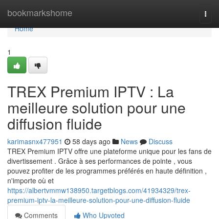
Home
bookmarkshome
Togg
navi
Home
1
TREX Premium IPTV : La
meilleure solution pour une
diffusion fluide
karimasnx477951
58 days ago
News
Discuss
TREX Premium IPTV offre une plateforme unique pour les fans de
divertissement . Grâce à ses performances de pointe , vous
pouvez profiter de les programmes préférés en haute définition ,
n'importe où et
https://albertvmmw138950.targetblogs.com/41934329/trex-
premium-iptv-la-meilleure-solution-pour-une-diffusion-fluide
Comments
Who Upvoted