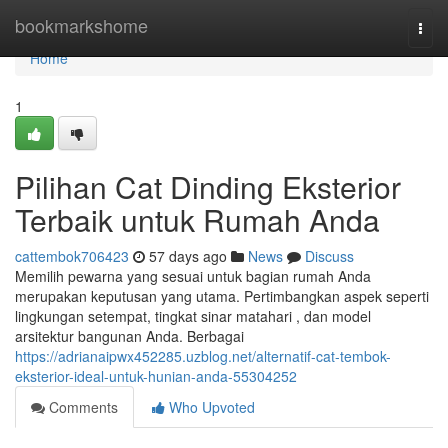
Home
bookmarkshome
Togg
navi
Home
1
Pilihan Cat Dinding Eksterior
Terbaik untuk Rumah Anda
cattembok706423
57 days ago
News
Discuss
Memilih pewarna yang sesuai untuk bagian rumah Anda
merupakan keputusan yang utama. Pertimbangkan aspek seperti
lingkungan setempat, tingkat sinar matahari , dan model
arsitektur bangunan Anda. Berbagai
https://adrianaipwx452285.uzblog.net/alternatif-cat-tembok-
eksterior-ideal-untuk-hunian-anda-55304252
Comments
Who Upvoted