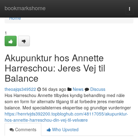
Home
bookmarkshome
Togg
navi
Home
1
Akupunktur hos Annette
Harreschou: Jeres Vej til
Balance
theoajqs349522
56 days ago
News
Discuss
Hos Harreschou Annette tilbydes kyndig behandling med nåle
som en form for alternativ tilgang til at forbedre jeres mentale
balance. Med specialisternes ekspertise og grundige vurderinger
https://henrivjds392200.topbloghub.com/48117055/akupunktur-
hos-annette-harreschou-din-vej-til-velvære
Comments
Who Upvoted