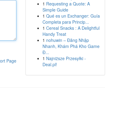
1
Requesting a Quote: A
Simple Guide
1
Qué es un Exchanger: Guía
Completa para Princip...
1
Cereal Snacks : A Delightful
Handy Treat
1
nohuwin – Đăng Nhập
Nhanh, Khám Phá Kho Game
Đ...
1
Najniższe Przesyłki -
ort Page
Deal.pl!