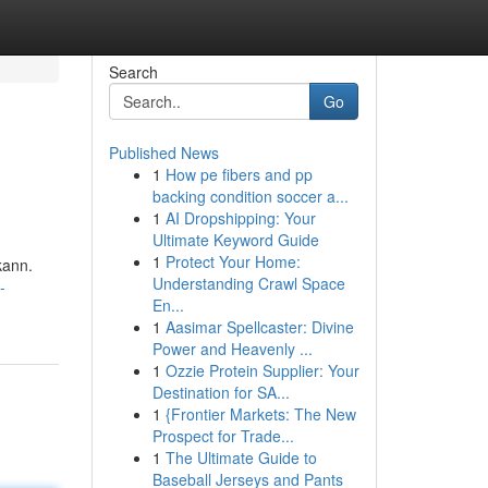
Search
Go
Published News
1
How pe fibers and pp
backing condition soccer a...
1
AI Dropshipping: Your
Ultimate Keyword Guide
1
Protect Your Home:
kann.
Understanding Crawl Space
-
En...
1
Aasimar Spellcaster: Divine
Power and Heavenly ...
1
Ozzie Protein Supplier: Your
Destination for SA...
1
{Frontier Markets: The New
Prospect for Trade...
1
The Ultimate Guide to
Baseball Jerseys and Pants