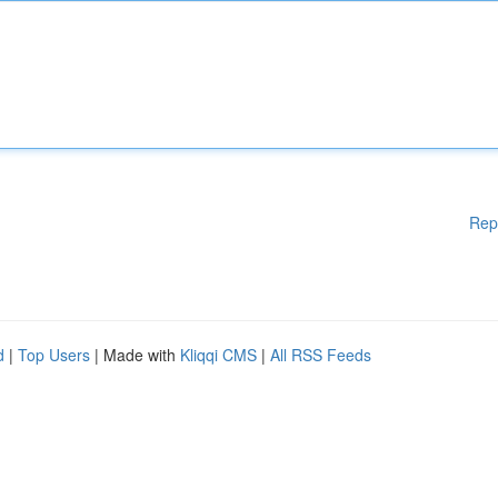
Rep
d
|
Top Users
| Made with
Kliqqi CMS
|
All RSS Feeds