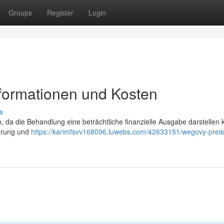
Groups
Register
Login
nformationen und Kosten
s
n, da die Behandlung eine beträchtliche finanzielle Ausgabe darstellen 
ierung und
https://karimfsvv168096.luwebs.com/42633151/wegovy-preis