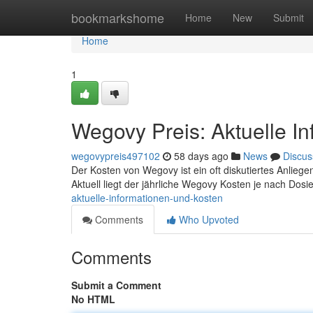
Home
bookmarkshome
Home
New
Submit
Home
1
Wegovy Preis: Aktuelle I
wegovypreis497102
58 days ago
News
Discus
Der Kosten von Wegovy ist ein oft diskutiertes Anliege
Aktuell liegt der jährliche Wegovy Kosten je nach Dos
aktuelle-informationen-und-kosten
Comments
Who Upvoted
Comments
Submit a Comment
No HTML