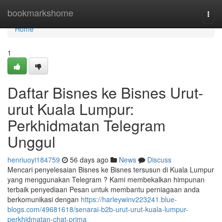
Home
bookmarkshome
Togg
navi
Home
1
Daftar Bisnes ke Bisnes Urut-
urut Kuala Lumpur:
Perkhidmatan Telegram
Unggul
henriuoyi184759
56 days ago
News
Discuss
Mencari penyelesaian Bisnes ke Bisnes tersusun di Kuala Lumpur
yang menggunakan Telegram ? Kami membekalkan himpunan
terbaik penyediaan Pesan untuk membantu perniagaan anda
berkomunikasi dengan
https://harleywinv223241.blue-
blogs.com/49681618/senarai-b2b-urut-urut-kuala-lumpur-
perkhidmatan-chat-prima