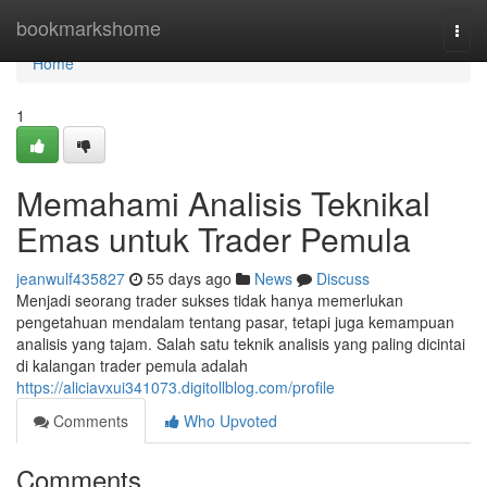
Home
bookmarkshome
Togg
navi
Home
1
Memahami Analisis Teknikal
Emas untuk Trader Pemula
jeanwulf435827
55 days ago
News
Discuss
Menjadi seorang trader sukses tidak hanya memerlukan
pengetahuan mendalam tentang pasar, tetapi juga kemampuan
analisis yang tajam. Salah satu teknik analisis yang paling dicintai
di kalangan trader pemula adalah
https://aliciavxui341073.digitollblog.com/profile
Comments
Who Upvoted
Comments