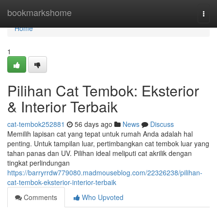
Home
bookmarkshome
Togg
navi
Home
1
Pilihan Cat Tembok: Eksterior
& Interior Terbaik
cat-tembok252881
56 days ago
News
Discuss
Memilih lapisan cat yang tepat untuk rumah Anda adalah hal
penting. Untuk tampilan luar, pertimbangkan cat tembok luar yang
tahan panas dan UV. Pilihan ideal meliputi cat akrilik dengan
tingkat perlindungan
https://barryrrdw779080.madmouseblog.com/22326238/pilihan-
cat-tembok-eksterior-interior-terbaik
Comments
Who Upvoted