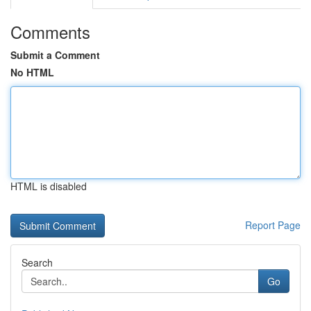
Comments
Submit a Comment
No HTML
HTML is disabled
Report Page
Search
Go