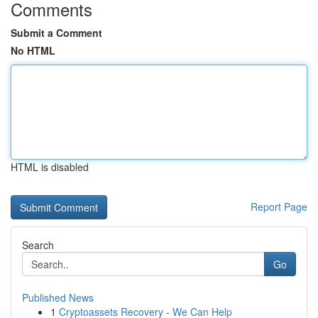
Comments
Submit a Comment
No HTML
HTML is disabled
Report Page
Search
Go
Published News
1
Cryptoassets Recovery - We Can Help