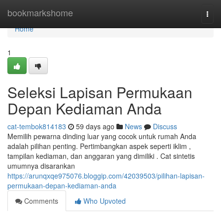
Home
bookmarkshome
Togg
navi
Home
1
Seleksi Lapisan Permukaan
Depan Kediaman Anda
cat-tembok814183
59 days ago
News
Discuss
Memilih pewarna dinding luar yang cocok untuk rumah Anda
adalah pilihan penting. Pertimbangkan aspek seperti iklim ,
tampilan kediaman, dan anggaran yang dimiliki . Cat sintetis
umumnya disarankan
https://arunqxqe975076.bloggip.com/42039503/pilihan-lapisan-
permukaan-depan-kediaman-anda
Comments
Who Upvoted