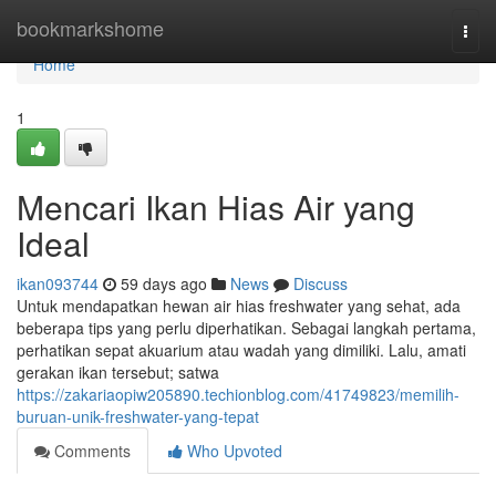
Home
bookmarkshome
Togg
navi
Home
1
Mencari Ikan Hias Air yang
Ideal
ikan093744
59 days ago
News
Discuss
Untuk mendapatkan hewan air hias freshwater yang sehat, ada
beberapa tips yang perlu diperhatikan. Sebagai langkah pertama,
perhatikan sepat akuarium atau wadah yang dimiliki. Lalu, amati
gerakan ikan tersebut; satwa
https://zakariaopiw205890.techionblog.com/41749823/memilih-
buruan-unik-freshwater-yang-tepat
Comments
Who Upvoted