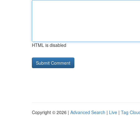
HTML is disabled
Copyright © 2026 |
Advanced Search
|
Live
|
Tag Clou