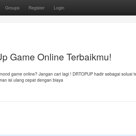
Groups
Register
Login
p Game Online Terbaikmu!
mond game online? Jangan cari lagi ! DRTOPUP hadir sebagai solusi t
an isi ulang cepat dengan biaya