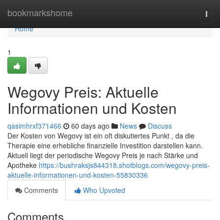
Home
bookmarkshome
Togg
navi
Home
1
Wegovy Preis: Aktuelle
Informationen und Kosten
qasimhrxf371466
60 days ago
News
Discuss
Der Kosten von Wegovy ist ein oft diskutiertes Punkt , da die
Therapie eine erhebliche finanzielle Investition darstellen kann.
Aktuell liegt der periodische Wegovy Preis je nach Stärke und
Apotheke
https://bushraksjs844318.shotblogs.com/wegovy-preis-
aktuelle-informationen-und-kosten-55830336
Comments
Who Upvoted
Comments