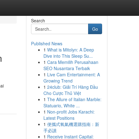
Search
Go
Published News
1
What is Mitolyn: A Deep
n
Dive into This Sleep Su...
1
Cara Memilih Perusahaan
SEO Nusantara Terbaik
1
Live Cam Entertainment: A
Growing Trend
ai
1
24club: Giải Trí Hàng Đầu
Cho Cược Thủ Việt
1
The Allure of Italian Marble:
Statuario, White ...
1
Non-profit Jobs Karachi:
Latest Positions
1
便攜式氧氣機選購指南：新
手必讀
1
Receive Instant Capital: