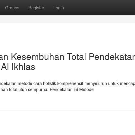
Groups
Register
Login
atan Kesembuhan Total Pendekata
Al Ikhlas
endekatan metode cara holistik komprehensif menyeluruh untuk mencap
an total utuh sempurna. Pendekatan ini Metode