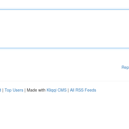
Rep
d
|
Top Users
| Made with
Kliqqi CMS
|
All RSS Feeds