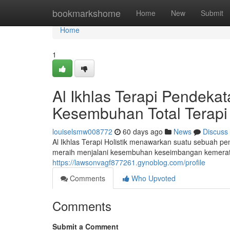
Home
bookmarkshome
Home
New
Submit
Home
1
Al Ikhlas Terapi Pendek
Kesembuhan Total Terapi 
louiselsmw008772
60 days ago
News
Discuss
Al Ikhlas Terapi Holistik menawarkan suatu sebuah p
meraih menjalani kesembuhan keseimbangan kemerata
https://lawsonvagf877261.gynoblog.com/profile
Comments
Who Upvoted
Comments
Submit a Comment