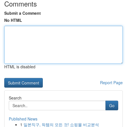
Comments
Submit a Comment
No HTML
HTML is disabled
Report Page
Search
Go
Published News
1
일본직구, 득템의 모든 것! 쇼핑몰 비교분석