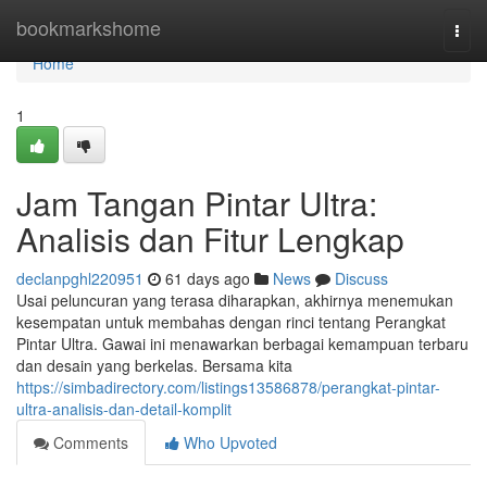
Home
bookmarkshome
Togg
navi
Home
1
Jam Tangan Pintar Ultra:
Analisis dan Fitur Lengkap
declanpghl220951
61 days ago
News
Discuss
Usai peluncuran yang terasa diharapkan, akhirnya menemukan
kesempatan untuk membahas dengan rinci tentang Perangkat
Pintar Ultra. Gawai ini menawarkan berbagai kemampuan terbaru
dan desain yang berkelas. Bersama kita
https://simbadirectory.com/listings13586878/perangkat-pintar-
ultra-analisis-dan-detail-komplit
Comments
Who Upvoted