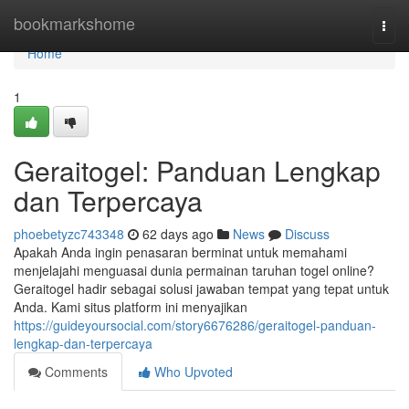
Home
bookmarkshome
Togg
navi
Home
1
Geraitogel: Panduan Lengkap
dan Terpercaya
phoebetyzc743348
62 days ago
News
Discuss
Apakah Anda ingin penasaran berminat untuk memahami
menjelajahi menguasai dunia permainan taruhan togel online?
Geraitogel hadir sebagai solusi jawaban tempat yang tepat untuk
Anda. Kami situs platform ini menyajikan
https://guideyoursocial.com/story6676286/geraitogel-panduan-
lengkap-dan-terpercaya
Comments
Who Upvoted