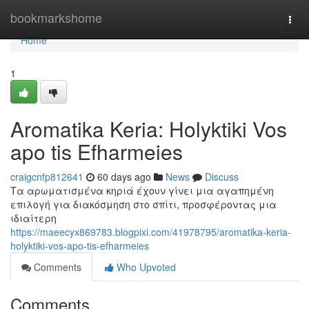
Home
bookmarkshome
Togg
navi
Home
1
Aromatika Keria: Holyktiki Vos
apo tis Efharmeies
craigcnfp812641
60 days ago
News
Discuss
Τα αρωματισμένα κηριά έχουν γίνει μια αγαπημένη
επιλογή για διακόσμηση στο σπίτι, προσφέροντας μια
ιδιαίτερη
https://maeecyx869783.blogpixi.com/41978795/aromatika-keria-
holyktiki-vos-apo-tis-efharmeies
Comments
Who Upvoted
Comments