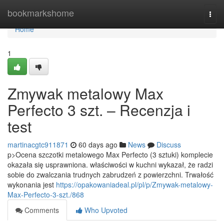
Home
bookmarkshome
Togg
navi
Home
1
Zmywak metalowy Max
Perfecto 3 szt. – Recenzja i
test
martinacgtc911871
60 days ago
News
Discuss
p>Ocena szczotki metalowego Max Perfecto (3 sztuki) komplecie
okazała się usprawniona. właściwości w kuchni wykazał, że radzi
sobie do zwalczania trudnych zabrudzeń z powierzchni. Trwałość
wykonania jest
https://opakowaniadeal.pl/pl/p/Zmywak-metalowy-
Max-Perfecto-3-szt./868
Comments
Who Upvoted