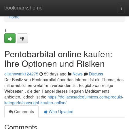
Home
bookmarkshome
Togg
navi
Home
1
Pentobarbital online kaufen:
Ihre Optionen und Risiken
elijahnwmk124275
59 days ago
News
Discuss
Der Besitz von Pentobarbital über das Internet ist ein Thema, das
mit erheblichen Gefahren verbunden ist. Es gibt zwar einige
Webseiten , die den Handel dieses illegalen Medikaments
anbieten, jedoch ist die
https://de.lacasadequimicos.com/produkt-
kategorie/copyright-kaufen-online/
Comments
Who Upvoted
Comments