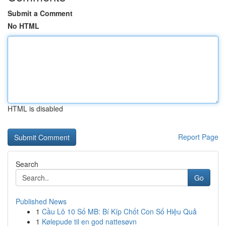
Submit a Comment
No HTML
HTML is disabled
Report Page
Search
Go
Published News
1
Cầu Lô 10 Số MB: Bí Kíp Chốt Con Số Hiệu Quả
1
Kølepude til en god nattesøvn