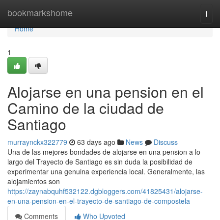
Home
bookmarkshome
Togg
navi
Home
1
Alojarse en una pension en el
Camino de la ciudad de
Santiago
murraynckx322779
63 days ago
News
Discuss
Una de las mejores bondades de alojarse en una pension a lo
largo del Trayecto de Santiago es sin duda la posibilidad de
experimentar una genuina experiencia local. Generalmente, las
alojamientos son
https://zaynabquhf532122.dgbloggers.com/41825431/alojarse-
en-una-pension-en-el-trayecto-de-santiago-de-compostela
Comments
Who Upvoted