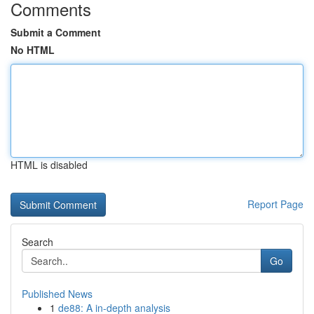
Comments
Submit a Comment
No HTML
HTML is disabled
Report Page
Search
Go
Published News
1
de88: A in-depth analysis