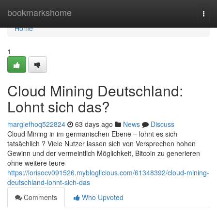
Home
bookmarkshome
Togg
navi
Home
1
Cloud Mining Deutschland:
Lohnt sich das?
margiefhoq522824
63 days ago
News
Discuss
Cloud Mining in im germanischen Ebene – lohnt es sich
tatsächlich ? Viele Nutzer lassen sich von Versprechen hohen
Gewinn und der vermeintlich Möglichkeit, Bitcoin zu generieren
ohne weitere teure
https://lorisocv091526.mybloglicious.com/61348392/cloud-mining-
deutschland-lohnt-sich-das
Comments
Who Upvoted