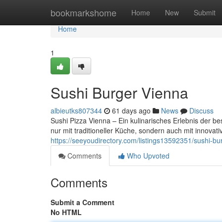
Home
bookmarkshome
Home
New
Submit
Home
1
Sushi Burger Vienna
albieutks807344
61 days ago
News
Discuss
Sushi Pizza Vienna – Ein kulinarisches Erlebnis der be
nur mit traditioneller Küche, sondern auch mit innov
https://seeyoudirectory.com/listings13592351/sushi-bu
Comments
Who Upvoted
Comments
Submit a Comment
No HTML