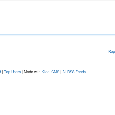
Rep
d
|
Top Users
| Made with
Kliqqi CMS
|
All RSS Feeds