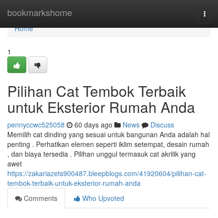
Home
bookmarkshome
Togg
navi
Home
1
Pilihan Cat Tembok Terbaik
untuk Eksterior Rumah Anda
pennyccwc525058
60 days ago
News
Discuss
Memilih cat dinding yang sesuai untuk bangunan Anda adalah hal
penting . Perhatikan elemen seperti iklim setempat, desain rumah
, dan biaya tersedia . Pilihan unggul termasuk cat akrilik yang
awet
https://zakariazets900487.bleepblogs.com/41920604/pilihan-cat-
tembok-terbaik-untuk-eksterior-rumah-anda
Comments
Who Upvoted