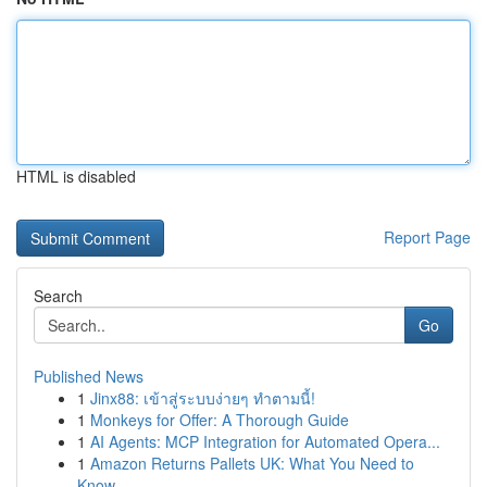
HTML is disabled
Report Page
Search
Go
Published News
1
Jinx88: เข้าสู่ระบบง่ายๆ ทำตามนี้!
1
Monkeys for Offer: A Thorough Guide
1
AI Agents: MCP Integration for Automated Opera...
1
Amazon Returns Pallets UK: What You Need to
Know