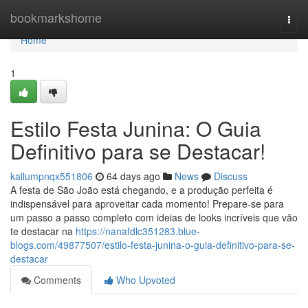
Home
bookmarkshome
Togg
navi
Home
1
Estilo Festa Junina: O Guia
Definitivo para se Destacar!
kallumpnqx551806
64 days ago
News
Discuss
A festa de São João está chegando, e a produção perfeita é
indispensável para aproveitar cada momento! Prepare-se para
um passo a passo completo com ideias de looks incríveis que vão
te destacar na
https://nanafdlc351283.blue-
blogs.com/49877507/estilo-festa-junina-o-guia-definitivo-para-se-
destacar
Comments
Who Upvoted