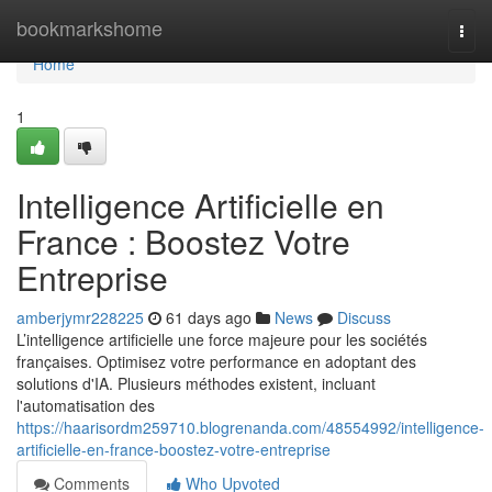
Home
bookmarkshome
Togg
navi
Home
1
Intelligence Artificielle en
France : Boostez Votre
Entreprise
amberjymr228225
61 days ago
News
Discuss
L’intelligence artificielle une force majeure pour les sociétés
françaises. Optimisez votre performance en adoptant des
solutions d'IA. Plusieurs méthodes existent, incluant
l'automatisation des
https://haarisordm259710.blogrenanda.com/48554992/intelligence-
artificielle-en-france-boostez-votre-entreprise
Comments
Who Upvoted