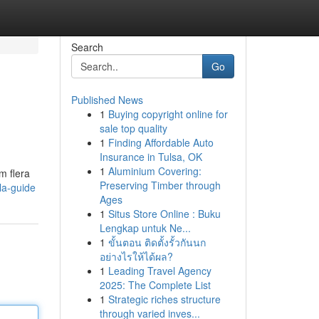
Search
Go
Published News
1
Buying copyright online for
sale top quality
1
Finding Affordable Auto
Insurance in Tulsa, OK
1
Aluminium Covering:
m flera
Preserving Timber through
la-guide
Ages
1
Situs Store Online : Buku
Lengkap untuk Ne...
1
ขั้นตอน ติดตั้งรั้วกันนก
อย่างไรให้ได้ผล?
1
Leading Travel Agency
2025: The Complete List
1
Strategic riches structure
through varied inves...