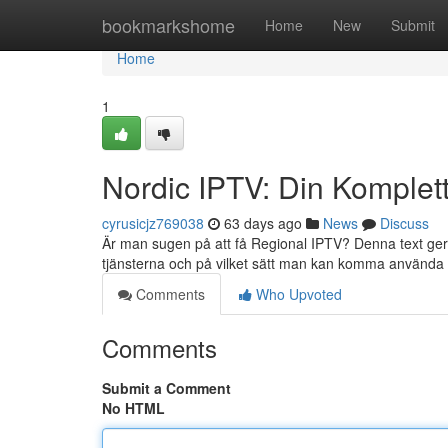
Home
bookmarkshome
Home
New
Submit
Home
1
Nordic IPTV: Din Komplet
cyrusicjz769038
63 days ago
News
Discuss
Är man sugen på att få Regional IPTV? Denna text ger e
tjänsterna och på vilket sätt man kan komma använda
Comments
Who Upvoted
Comments
Submit a Comment
No HTML