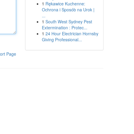
1
Rękawice Kuchenne:
Ochrona i Sposób na Urok |
...
1
South West Sydney Pest
Extermination : Protec...
1
24 Hour Electrician Hornsby
Giving Professional...
ort Page