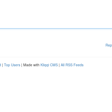
Rep
d
|
Top Users
| Made with
Kliqqi CMS
|
All RSS Feeds