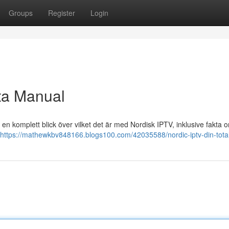
Groups
Register
Login
ta Manual
n komplett blick över vilket det är med Nordisk IPTV, inklusive fakta o
https://mathewkbv848166.blogs100.com/42035588/nordic-iptv-din-tota